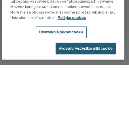
„akceptuję wszystkie pliki cookie“ akceptujesz ich używanie.
Możesz konfigurować albo nie zaakceptować ciasteczek,
które nie są obowiązkowo niezbędne poprzez kliknięcie na „
Ustawienia plików cookie“
Polityka cookies
Ustawienia plików cookie
Akceptuj wszystkie pliki cookie
Home
Mechanizmy
Uniwersalne mechanizmy Roca są w pełni
kompatybilne ze spłuczkami Roca i gwarantują