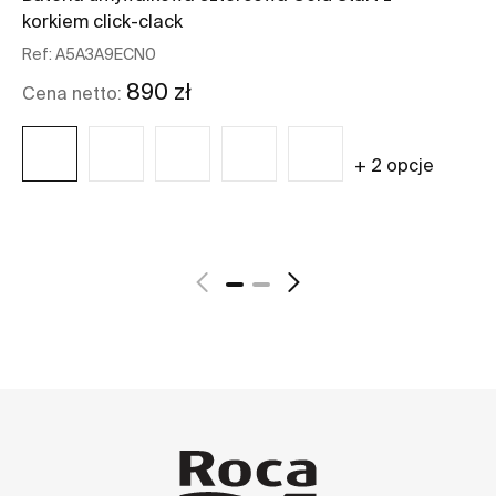
korkiem click-clack
ST
Ref:
A5A3A9ECN0
Re
16
890 zł
Cena netto:
Ce
+ 2 opcje
Zobacz więcej