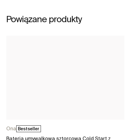
Powiązane produkty
Ona
O
Bestseller
Bateria umywalkowa sztorcowa Cold Start z
Wa