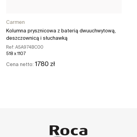
Carmen
Kolumna prysznicowa z baterią dwuuchwytową,
deszczownicą i słuchawką
Ref:
A5A974BC00
518 x 1107
1780 zł
Cena netto:
Zobacz więcej