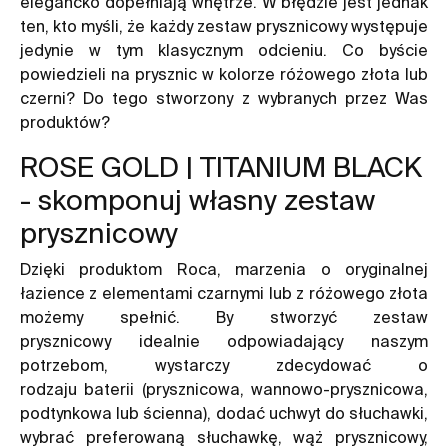
elegancko dopełniają wnętrze. W błędzie jest jednak
ten, kto myśli, że każdy
zestaw prysznicowy
występuje
jedynie w tym klasycznym odcieniu. Co byście
powiedzieli na prysznic w kolorze różowego złota lub
czerni? Do tego stworzony z wybranych przez Was
produktów?
ROSE GOLD | TITANIUM BLACK
- skomponuj własny zestaw
prysznicowy
Dzięki produktom Roca, marzenia o oryginalnej
łazience z elementami czarnymi lub z różowego złota
możemy spełnić. By stworzyć
zestaw
prysznicowy
idealnie odpowiadający naszym
potrzebom, wystarczy zdecydować o
rodzaju
baterii
(prysznicowa, wannowo-prysznicowa,
podtynkowa lub ścienna), dodać uchwyt do słuchawki,
wybrać preferowaną słuchawkę, wąż prysznicowy,