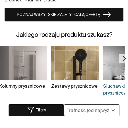
POZNAJ WSZYTSKIE ZALETY I CAŁĄ OFERTĘ
Jakiego rodzaju produktu szukasz?
Kolumny prysznicowe
Zestawy prysznicowe
Słuchawki
prysznicowe
Filtry