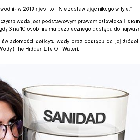
odni- w 2019 r jest to „ Nie zostawiając nikogo w tyle.”
 czysta woda jest podstawowym prawem człowieka i istotn
gdy 3 na 10 osób nie ma bezpiecznego dostępu do najważni
a świadomości deficytu wody oraz dostępu do jej źród
ody ( The Hidden Life Of Water).