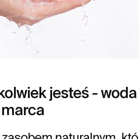
kolwiek jesteś - woda
2 marca
zasobem naturalnym, któ