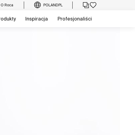
O Roca
POLAND
PL
rodukty
Inspiracja
Profesjonaliści