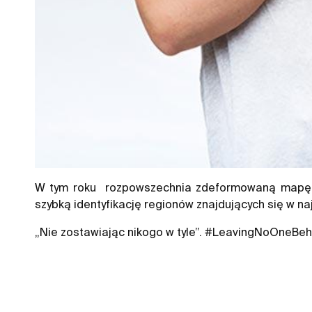
W tym roku rozpowszechnia zdeformowaną mapę św
szybką identyfikację regionów znajdujących się w naj
„Nie zostawiając nikogo w tyle”. #LeavingNoOneBeh