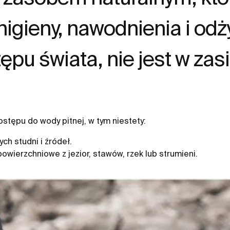
igieny, nawodnienia i odż
u świata, nie jest w zas
ostępu do wody pitnej, w tym niestety:
h studni i źródeł.
owierzchniowe z jezior, stawów, rzek lub strumieni.