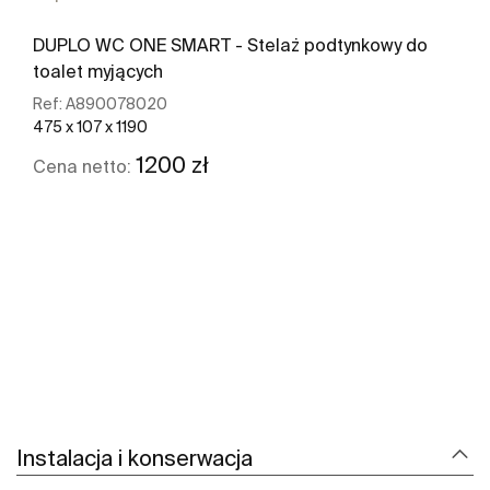
DUPLO WC ONE SMART - Stelaż podtynkowy do
toalet myjących
Ref:
A890078020
475 x 107 x 1190
1200 zł
Cena netto:
Zobacz więcej
Instalacja i konserwacja