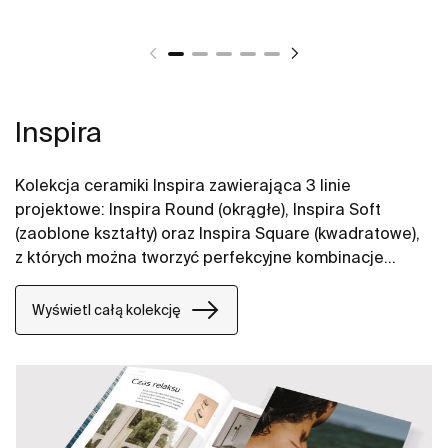
Inspira
Kolekcja ceramiki Inspira zawierająca 3 linie
projektowe: Inspira Round (okrągłe), Inspira Soft
(zaoblone kształty) oraz Inspira Square (kwadratowe),
z których można tworzyć perfekcyjne kombinacje
aranżacji łazienkowych. W ofercie umywalki Inspira,
toalety myjące In-Wash, miski WC i deski WC oraz
Wyświetl całą kolekcję
bidety Inspira.