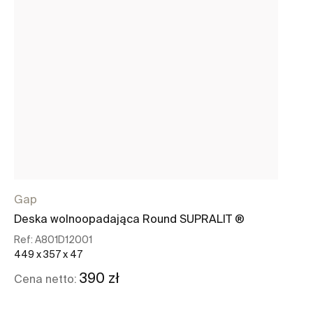
Gap
G
Deska wolnoopadająca Round SUPRALIT ®
Um
Ref:
A801D12001
Re
449 x 357 x 47
60
390 zł
Cena netto:
Ce