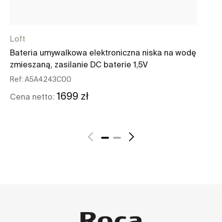
Loft
Do
Bateria umywalkowa elektroniczna niska na wodę
Mi
zmieszaną, zasilanie DC baterie 1,5V
Re
Ref:
A5A4243C00
36
1699 zł
Cena netto:
Ce
Zobacz więcej