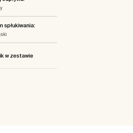
y
 spłukiwania:
ski
ik w zestawie