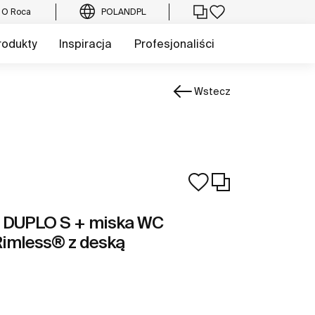
O Roca
POLAND
PL
rodukty
Inspiracja
Profesjonaliści
Wstecz
 DUPLO S + miska WC
imless® z deską