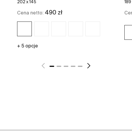
202 x 145
189 
490 zł
Cena netto:
Cen
+ 5 opcje
Zobacz więcej