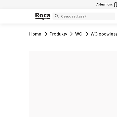
Aktualności
Zobacz
Zobacz
Zobacz
Zobacz
Home
Produkty
WC
WC podwies