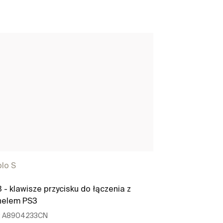
lo S
Duplo S
 - klawisze przycisku do łączenia z
PS4 - klawisze
nelem PS3
panelem PS4
:
A8904233CN
Ref:
A8904213