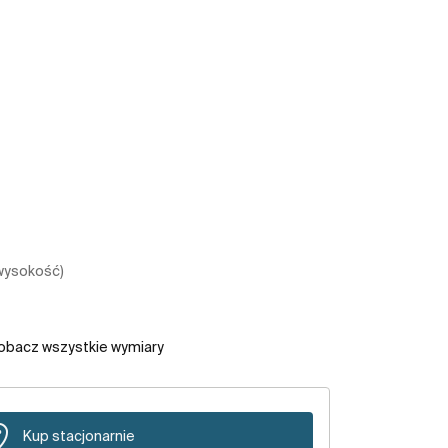
 wysokość)
obacz wszystkie wymiary
Kup stacjonarnie