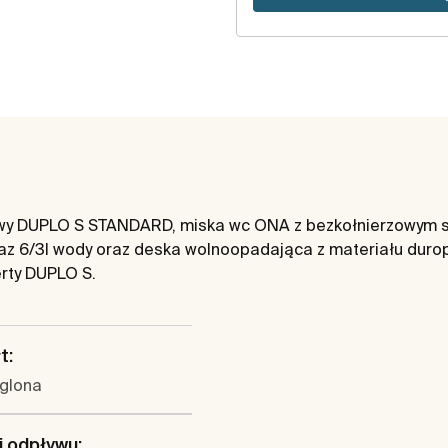
owy DUPLO S STANDARD, miska wc ONA z bezkołnierzowym 
az 6/3l wody oraz deska wolnoopadająca z materiału durop
erty DUPLO S.
t:
glona
 odpływu: