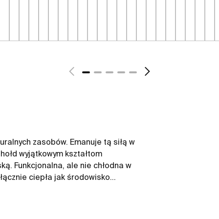
uralnych zasobów. Emanuje tą siłą w
 hołd wyjątkowym kształtom
ą. Funkcjonalna, ale nie chłodna w
łącznie ciepła jak środowisko
erpią z siły spokojnych krajobrazów.