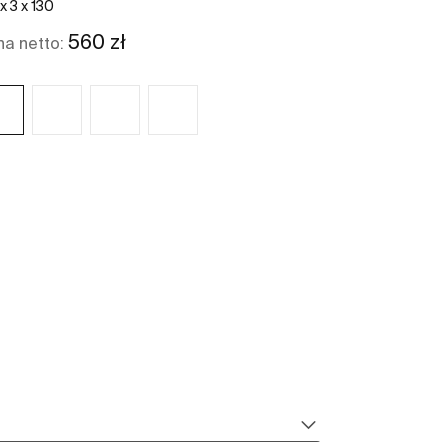
x 3 x 130
560 zł
5
a netto:
Cena netto:
Zobacz więcej
Z