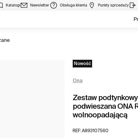
Katalogi
Newsletter
Obsługa klienta
Punkty sprzedaży
P
zane
Nowość
Ona
Zestaw podtynkowy
podwieszana ONA R
wolnoopadającą
REF:
A893107560