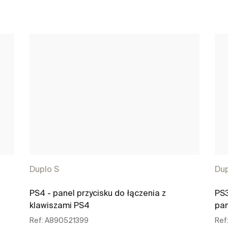
Duplo S
Dup
PS4 - panel przycisku do łączenia z
PS3
klawiszami PS4
pa
Ref:
A890521399
Ref