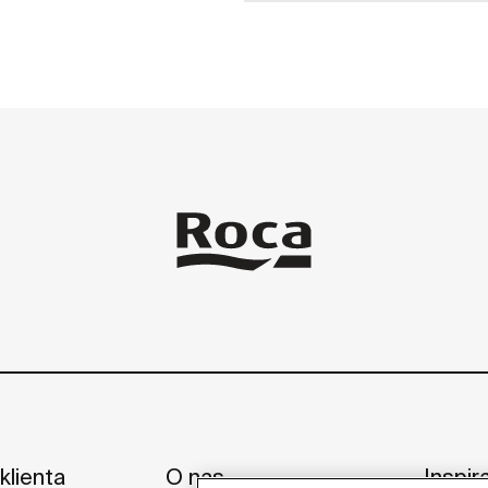
klienta
O nas
Inspir