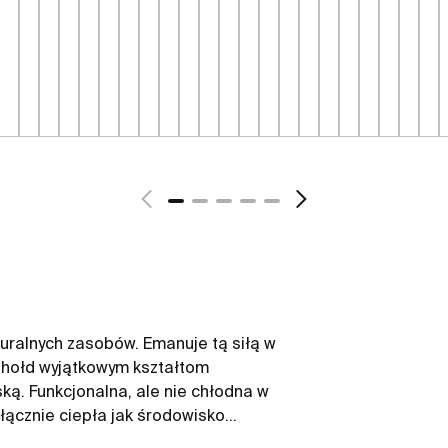
uralnych zasobów. Emanuje tą siłą w
 hołd wyjątkowym kształtom
ą. Funkcjonalna, ale nie chłodna w
łącznie ciepła jak środowisko
erpią z siły spokojnych krajobrazów.