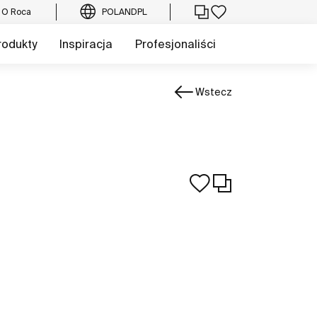
O Roca
POLAND
PL
rodukty
Inspiracja
Profesjonaliści
Wstecz