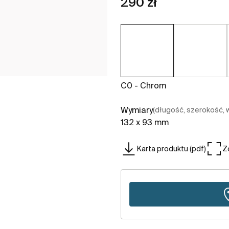
290 zł
C0 - Chrom
Wymiary
(długość, szerokość,
132 x 93 mm
Karta produktu (pdf)
Z