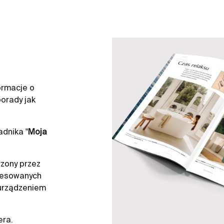
ormacje o
orady jak
dnika "
Moja
zony przez
resowanych
 urządzeniem
era.