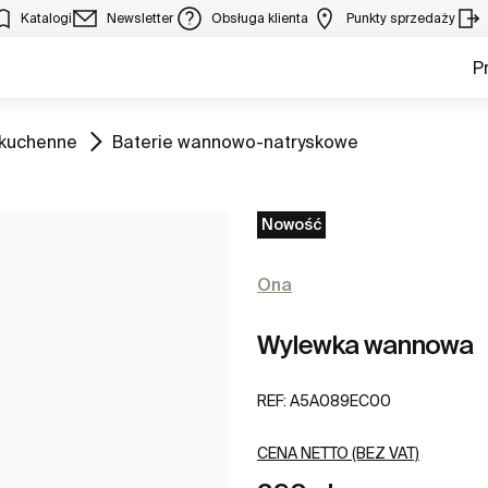
Katalogi
Newsletter
Obsługa klienta
Punkty sprzedaży
P
Zobacz
 kuchenne
Baterie wannowo-natryskowe
Nowość
Ona
Wylewka wannowa
REF:
A5A089EC00
CENA NETTO (BEZ VAT)