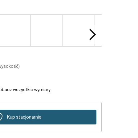
 wysokość)
obacz wszystkie wymiary
Kup stacjonarnie