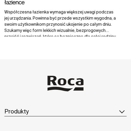
łazience
Współczesna łazienka wymaga większej uwagi podczas
jej urządzania. Powinna być przede wszystkim wygodna, a
swoim użytkownikom przynosić ukojenie po całym dniu.
Szukamy więc form lekkich wizualnie, bezprogowych
przejść i rozwiązań, które są bezpieczne dla całej rodziny,
łatwe w utrzymaniu, a przy tym piękne. Te wymagania
spełniają brodziki Magma oraz wanny Inis wykonane z
kompozytu mineralnego Stonex®.
Produkty