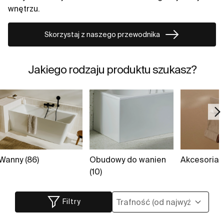
wnętrzu.
Skorzystaj z naszego przewodnika
Jakiego rodzaju produktu szukasz?
Wanny (86)
Obudowy do wanien
Akcesoria 
(10)
Filtry