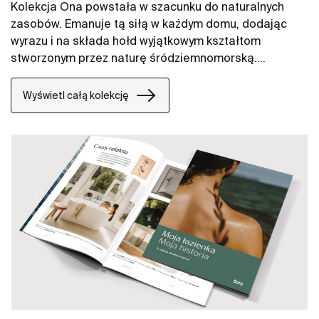
Kolekcja Ona powstała w szacunku do naturalnych
zasobów. Emanuje tą siłą w każdym domu, dodając
wyrazu i na składa hołd wyjątkowym kształtom
stworzonym przez naturę śródziemnomorską.
Funkcjonalna, ale nie chłodna w swoim wyrazie,
oszczędna, a jednak nieodłącznie ciepła jak
Wyświetl całą kolekcję
środowisko naturalne, stworzona przez tych, którzy
czerpią z siły spokojnych krajobrazów.