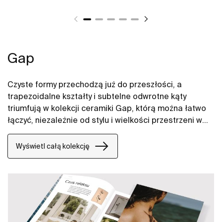
Gap
Czyste formy przechodzą już do przeszłości, a
trapezoidalne kształty i subtelne odwrotne kąty
triumfują w kolekcji ceramiki Gap, którą można łatwo
łączyć, niezależnie od stylu i wielkości przestrzeni w
łazience. W naszych propozycjach znajdują się między
innymi umywalki Gap, miski WC Gap, deski WC i bidety
Wyświetl całą kolekcję
Gap.