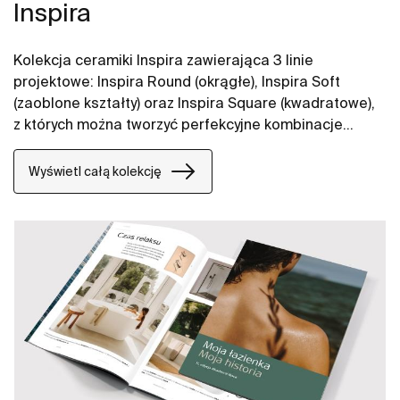
Inspira
Kolekcja ceramiki Inspira zawierająca 3 linie
projektowe: Inspira Round (okrągłe), Inspira Soft
(zaoblone kształty) oraz Inspira Square (kwadratowe),
z których można tworzyć perfekcyjne kombinacje
aranżacji łazienkowych. W ofercie umywalki Inspira,
toalety myjące In-Wash, miski WC i deski WC oraz
Wyświetl całą kolekcję
bidety Inspira.