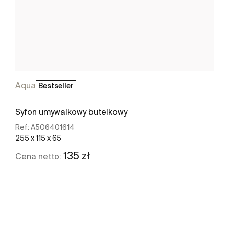
Aqua
Bestseller
Syfon umywalkowy butelkowy
Ref:
A506401614
255 x 115 x 65
135 zł
Cena netto:
Zobacz więcej