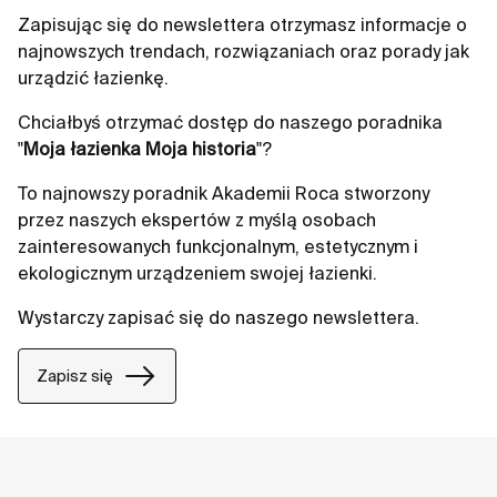
Kwadro i ciesz się nowoczesnym, ergonomicznym
Zapisując się do newslettera otrzymasz informacje o
designem, który sprawdzi się nawet w najmniejszych
najnowszych trendach, rozwiązaniach oraz porady jak
łazienkach, zapewniając jednocześnie maksymalną
urządzić łazienkę.
funkcjonalność i estetykę.
Chciałbyś otrzymać dostęp do naszego poradnika
"
Moja łazienka Moja historia
"?
To najnowszy poradnik Akademii Roca stworzony
przez naszych ekspertów z myślą osobach
zainteresowanych funkcjonalnym, estetycznym i
ekologicznym urządzeniem swojej łazienki.
Wystarczy zapisać się do naszego newslettera.
Zapisz się