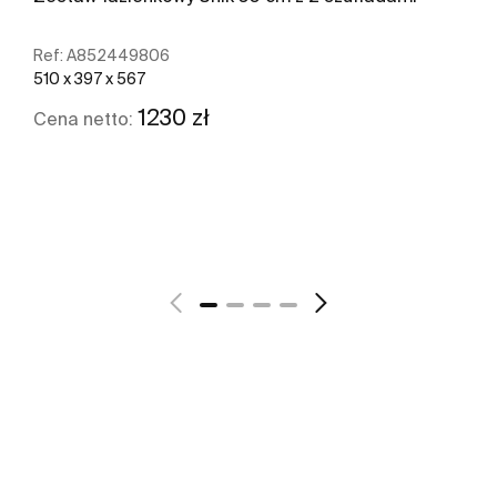
Ref:
A852449806
510 x 397 x 567
1230 zł
Cena netto:
Zobacz więcej