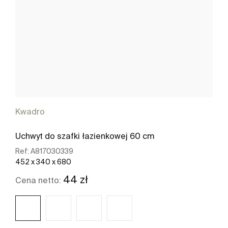
Kwadro
Uchwyt do szafki łazienkowej 60 cm
Ref:
A817030339
452 x 340 x 680
44 zł
Cena netto: