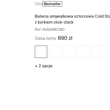
Ona
Bestseller
Bateria umywalkowa sztorcowa Cold Sta
z korkiem click-clack
Ref:
A5A3A9ECN0
890 zł
Cena netto:
+ 2 opcje
Zobacz więcej