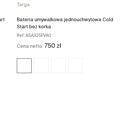
Targa
rt
Bateria umywalkowa jednouchwytowa Cold
Start bez korka
Ref:
A5A325FVA0
750 zł
Cena netto:
Zobacz więcej