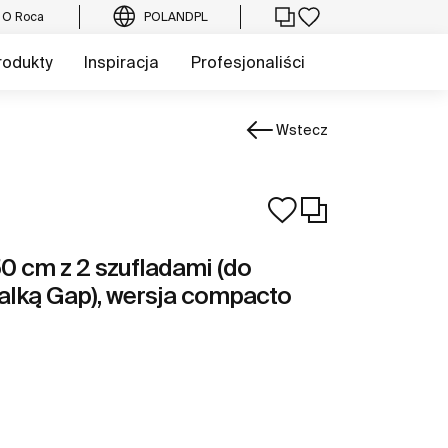
O Roca
POLAND
PL
rodukty
Inspiracja
Profesjonaliści
Wstecz
0 cm z 2 szufladami (do
alką Gap), wersja compacto