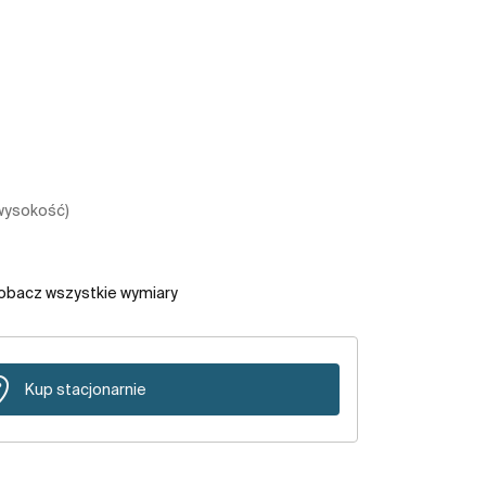
 wysokość)
obacz wszystkie wymiary
Kup stacjonarnie