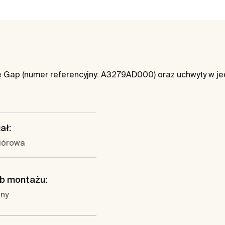
 Gap (numer referencyjny: A3279AD000) oraz uchwyty w j
ał:
wiórowa
b montażu:
any