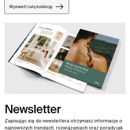
innymi umywalki Gap, miski WC Gap, deski WC i bidety
Wyświetl całą kolekcję
Gap.
Newsletter
Zapisując się do newslettera otrzymasz informacje o
najnowszych trendach, rozwiązaniach oraz porady jak