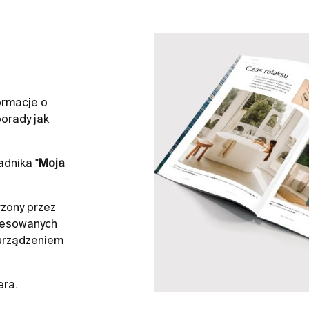
ych stylach i wykończeniach, aby
 każdego wnętrza przy zachowaniu
acja to kluczowy element nowoczesnego
ce PS3 Dual Combi i PS4 Dual Combi
cyjne, pozwalając na stworzenie
ormacje o
orady jak
dnika "
Moja
zony przez
resowanych
 urządzeniem
era.