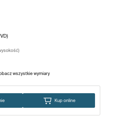
PVD)
 wysokość)
obacz wszystkie wymiary
nie
Kup online