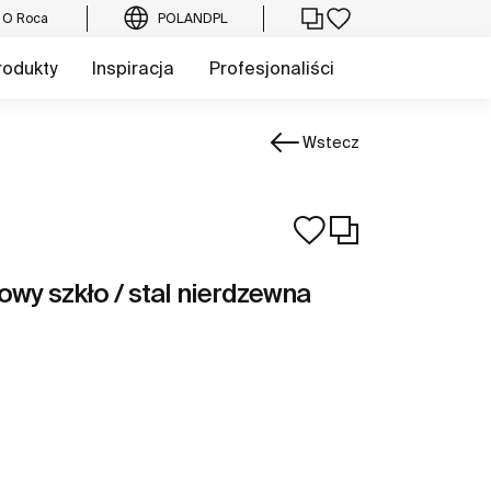
O Roca
POLAND
PL
rodukty
Inspiracja
Profesjonaliści
Wstecz
owy szkło / stal nierdzewna