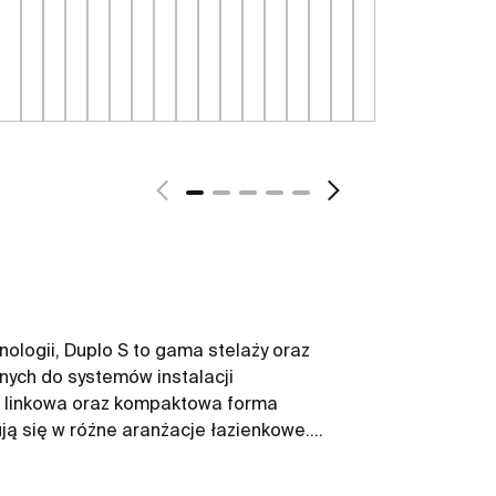
ologii, Duplo S to gama stelaży oraz
nych do systemów instalacji
 linkowa oraz kompaktowa forma
ją się w różne aranżacje łazienkowe.
ości wypływającej wody, co pozwala na
ąc się do świadomej ochrony zasobów