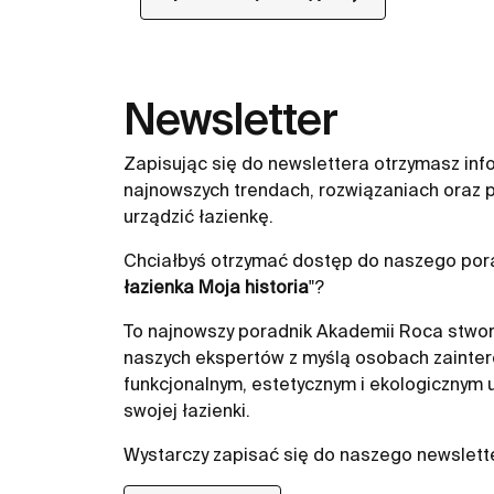
naturalnych. Przyciski PS dostępne w różn
możliwe było harmonijne dopasowanie do
niezawodnej funkcjonalności. Personaliz
designu łazienkowego. Przyciski spłukują
Newsletter
oferują nieograniczone możliwości aranża
przestrzeni o wyjątkowym charakterze.
Zapisując się do newslettera otrzymasz inf
najnowszych trendach, rozwiązaniach oraz p
urządzić łazienkę.
Chciałbyś otrzymać dostęp do naszego pora
łazienka Moja historia
"?
To najnowszy poradnik Akademii Roca stwor
naszych ekspertów z myślą osobach zainte
funkcjonalnym, estetycznym i ekologicznym
swojej łazienki.
Wystarczy zapisać się do naszego newslett