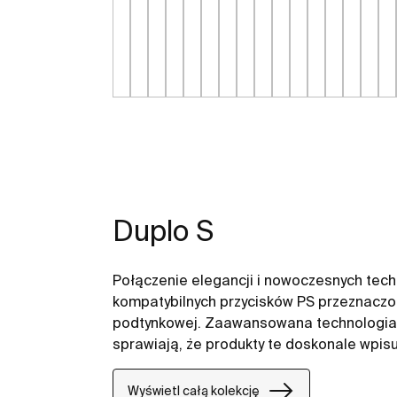
Duplo S
Połączenie elegancji i nowoczesnych techn
kompatybilnych przycisków PS przeznaczo
podtynkowej. Zaawansowana technologia
sprawiają, że produkty te doskonale wpisu
Duplo S wyposażono w system regulacji il
jej optymalne wykorzystanie, przyczyniaj
Wyświetl całą kolekcję