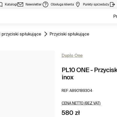
Katalogi
Newsletter
Obsługa klienta
Punkty sprzedaży
P
Zobacz
 przyciski spłukujące
Przyciski spłukujące
Duplo One
PL10 ONE - Przycis
inox
REF:
A890189304
CENA NETTO (BEZ VAT)
580 zł