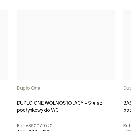
Duplo One
Du
DUPLO ONE WOLNOSTOJĄCY - Stelaż
BA
podtynkowy do WC
pod
Ref:
A890077020
Ref