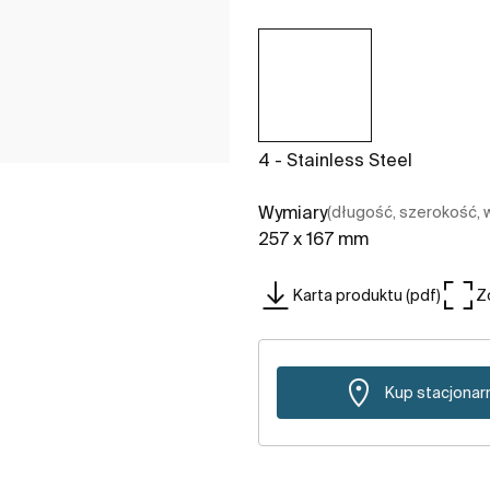
4 - Stainless Steel
Wymiary
(długość, szerokość,
257 x 167 mm
Karta produktu (pdf)
Z
Kup stacjonar