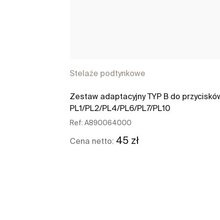
Stelaże podtynkowe
Zestaw adaptacyjny TYP B do przyciskó
PL1/PL2/PL4/PL6/PL7/PL10
Ref:
A890064000
45 zł
Cena netto:
Zobacz więcej