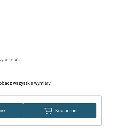
 wysokość)
obacz wszystkie wymiary
nie
Kup online