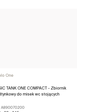
plo One
Duplo One
SIC TANK ONE COMPACT - Zbiornik
BASIC WC ONE
tynkowy do misek wc stojących
podtynkowy do
DN100)
:
A890070200
Ref:
A8900701