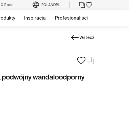
O Roca
POLAND
PL
rodukty
Inspiracja
Profesjonaliści
Wstecz
k podwójny wandaloodporny