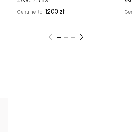
475 x 200 x 1120
460
1200 zł
Cena netto:
Cen
Zobacz więcej