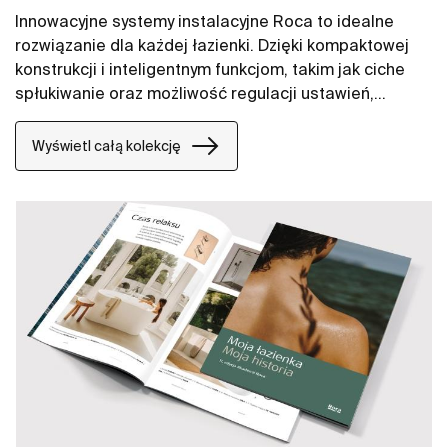
Innowacyjne systemy instalacyjne Roca to idealne
rozwiązanie dla każdej łazienki. Dzięki kompaktowej
konstrukcji i inteligentnym funkcjom, takim jak ciche
spłukiwanie oraz możliwość regulacji ustawień,
instalacja staje się niezwykle prosta. Dodatkowo,
każdy system został zaprojektowany z myślą o
Wyświetl całą kolekcję
oszczędzaniu wody, aby możliwe było jej efektywne
wykorzystanie przy każdym użyciu. Dbałość o
środowisko jest kluczowym elementem tej
technologii, wspierając zrównoważone
gospodarowanie zasobami wodnymi i ograniczając jej
zużycie bez kompromisów w kwestii funkcjonalności.