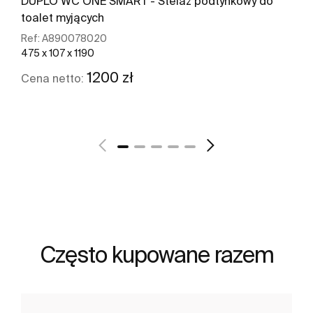
DUPLO WC ONE SMART - Stelaż podtynkowy do
toalet myjących
Ref:
A890078020
475 x 107 x 1190
1200 zł
Cena netto:
Zobacz więcej
Często kupowane razem