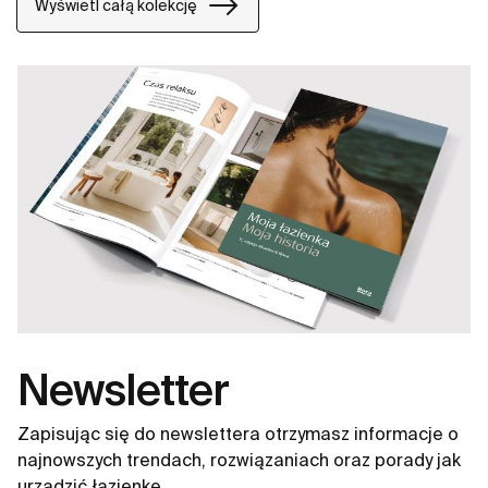
Proton dostępne w wersji elektronicznej, które
Wyświetl całą kolekcję
integrujące czujnik obecności do bezdotykowego
opłukiwania oraz w wersjach konwencjonalnych z
górnym lub tylnym zasilaniem mechanicznych zaworów
spłukujących.
Newsletter
Zapisując się do newslettera otrzymasz informacje o
najnowszych trendach, rozwiązaniach oraz porady jak
urządzić łazienkę.