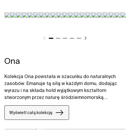
Ona
Kolekcja Ona powstała w szacunku do naturalnych
zasobów. Emanuje tą siłą w każdym domu, dodając
wyrazu i na składa hołd wyjątkowym kształtom
stworzonym przez naturę śródziemnomorską.
Funkcjonalna, ale nie chłodna w swoim wyrazie,
oszczędna, a jednak nieodłącznie ciepła jak
Wyświetl całą kolekcję
środowisko naturalne, stworzona przez tych, którzy
czerpią z siły spokojnych krajobrazów.