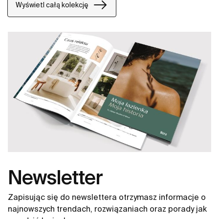
odkładcza to idealne miejsce na kosmetyki, akcesoria
Wyświetl całą kolekcję
czy dekorację.
Newsletter
Zapisując się do newslettera otrzymasz informacje o
najnowszych trendach, rozwiązaniach oraz porady jak