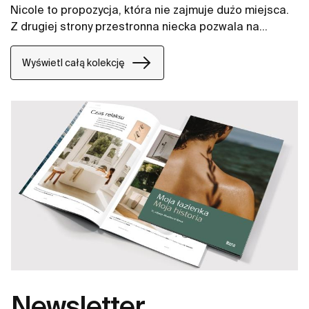
Nicole to propozycja, która nie zajmuje dużo miejsca.
Z drugiej strony przestronna niecka pozwala na
komfortowe korzystanie z kąpieli, a powierzchnia
odkładcza to idealne miejsce na kosmetyki, akcesoria
Wyświetl całą kolekcję
czy dekorację.
Newsletter