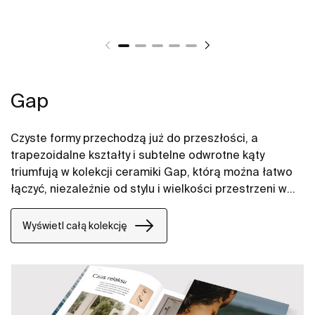
Gap
Czyste formy przechodzą już do przeszłości, a
trapezoidalne kształty i subtelne odwrotne kąty
triumfują w kolekcji ceramiki Gap, którą można łatwo
łączyć, niezależnie od stylu i wielkości przestrzeni w
łazience. W naszych propozycjach znajdują się między
innymi umywalki Gap, miski WC Gap, deski WC i bidety
Wyświetl całą kolekcję
Gap.