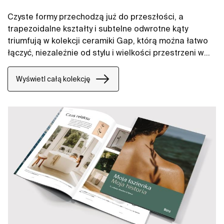
Czyste formy przechodzą już do przeszłości, a
trapezoidalne kształty i subtelne odwrotne kąty
triumfują w kolekcji ceramiki Gap, którą można łatwo
łączyć, niezależnie od stylu i wielkości przestrzeni w
łazience. W naszych propozycjach znajdują się między
innymi umywalki Gap, miski WC Gap, deski WC i bidety
Wyświetl całą kolekcję
Gap.