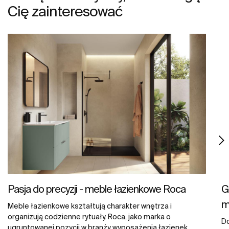
Cię zainteresować
Pasja do precyzji - meble łazienkowe Roca
G
m
Meble łazienkowe kształtują charakter wnętrza i
organizują codzienne rytuały. Roca, jako marka o
D
ugruntowanej pozycji w branży wyposażenia łazienek,