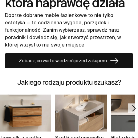
która naprawdę działa
Dobrze dobrane meble łazienkowe to nie tylko
estetyka — to codzienna wygoda, porządek i
funkcjonalność. Zanim wybierzesz, sprawdź nasz
poradnik i dowiedz się, jak stworzyć przestrzeń, w
której wszystko ma swoje miejsce.
Zobacz, co warto wiedzieć przed zakupem
Jakiego rodzaju produktu szukasz?
Umywalki z szafką -
Szafki pod umywalkę
Blaty do łaz