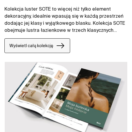
Kolekcja luster SOTE to więcej niż tylko element
dekoracyjny, idealnie wpasują się w każdą przestrzeń
dodając jej klasy i wyjątkowego blasku. Kolekcja SOTE
obejmuje lustra łazienkowe w trzech klasycznych
kształtach – prostokątne, okrągłe i kwadratowe.
Dostępne jest w różnych rozmiarach, co pozwala na
Wyświetl całą kolekcję
idealne dopasowanie do Twojej przestrzeni,
niezależnie od jej wielkości i stylu. Lustra Sote to
doskonałe połączenie minimalizmu z klasyczną
elegancją, które podkreślą charakter każdego
wnętrza.