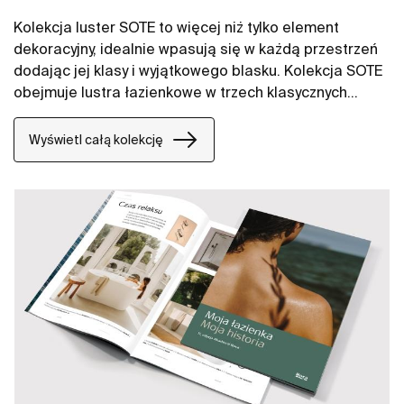
Kolekcja luster SOTE to więcej niż tylko element
dekoracyjny, idealnie wpasują się w każdą przestrzeń
dodając jej klasy i wyjątkowego blasku. Kolekcja SOTE
obejmuje lustra łazienkowe w trzech klasycznych
kształtach – prostokątne, okrągłe i kwadratowe.
Dostępne jest w różnych rozmiarach, co pozwala na
Wyświetl całą kolekcję
idealne dopasowanie do Twojej przestrzeni,
niezależnie od jej wielkości i stylu. Lustra Sote to
doskonałe połączenie minimalizmu z klasyczną
elegancją, które podkreślą charakter każdego
wnętrza.