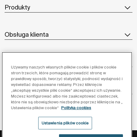
Produkty
Obsługa klienta
O nas
Używamy naszych własnych plików cookie i plików cookie
stron trzecich, które pomagają prowadzić stronę w
prawidłowy sposób, tworzyć statystyki, podnosić wydajność i
wyświetlać dopasowane reklamy. Przez kliknięcie
Inspiracja
„akceptuję wszystkie pliki cookie“ akceptujesz ich używanie.
Możesz konfigurować albo nie zaakceptować ciasteczek,
które nie są obowiązkowo niezbędne poprzez kliknięcie na „
Obserwuj nas:
Ustawienia plików cookie“
Polityka cookies
Ustawienia plików cookie
Polityka ochrony danych
Warunki korzystania z serwisu