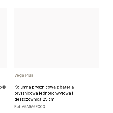
Vega Plus
ex®
Kolumna prysznicowa z baterią
prysznicową jednouchwytową i
deszczownicą 25 cm
Ref:
A5A9A6EC00