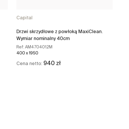
Capital
Drzwi skrzydłowe z powłoką MaxiClean.
Wymiar nominalny 40cm
Ref:
AM4704012M
400 x 1950
940 zł
Cena netto:
Zobacz więcej