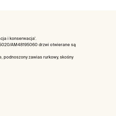
cja i konserwacja'.
95020/AM48195060 drzwi otwierane są
e, podnoszony zawias rurkowy, skośny