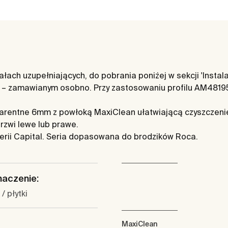
ach uzupełniających, do pobrania poniżej w sekcji 'Instala
– zamawianym osobno. Przy zastosowaniu profilu AM481
sparentne 6mm z powłoką MaxiClean ułatwiającą czyszczeni
rzwi lewe lub prawe.
serii Capital. Seria dopasowana do brodzików Roca.
naczenie:
/ płytki
MaxiClean