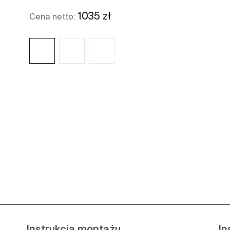
1035 zł
Cena netto:
Zobacz więcej
Instrukcja montażu
In