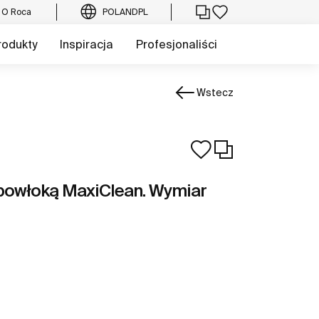
O Roca
POLAND
PL
rodukty
Inspiracja
Profesjonaliści
Wstecz
 powłoką MaxiClean. Wymiar