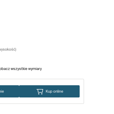
 wysokość)
obacz wszystkie wymiary
nie
Kup online