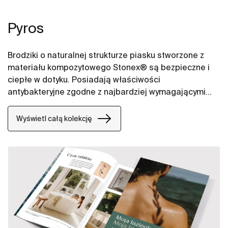
Pyros
Brodziki o naturalnej strukturze piasku stworzone z
materiału kompozytowego Stonex® są bezpieczne i
ciepłe w dotyku. Posiadają właściwości
antybakteryjne zgodne z najbardziej wymagającymi
normami (UNE-EN ISO 846). Wyróżniają się
kompaktowym odpływem o dużym przepływie,
Wyświetl całą kolekcję
natomiast zdejmowalne sitko odpływowe, ułatwiające
czyszczenie i umożliwia łatwe odzyskanie
przedmiotów, które wpadły do odpływu.