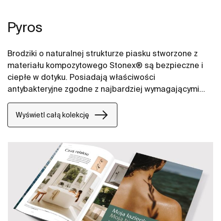
Pyros
Brodziki o naturalnej strukturze piasku stworzone z
materiału kompozytowego Stonex® są bezpieczne i
ciepłe w dotyku. Posiadają właściwości
antybakteryjne zgodne z najbardziej wymagającymi
normami (UNE-EN ISO 846). Wyróżniają się
kompaktowym odpływem o dużym przepływie,
Wyświetl całą kolekcję
natomiast zdejmowalne sitko odpływowe, ułatwiające
czyszczenie i umożliwia łatwe odzyskanie
przedmiotów, które wpadły do odpływu.