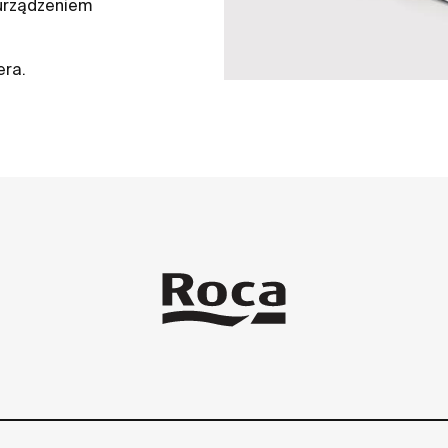
 urządzeniem
era.