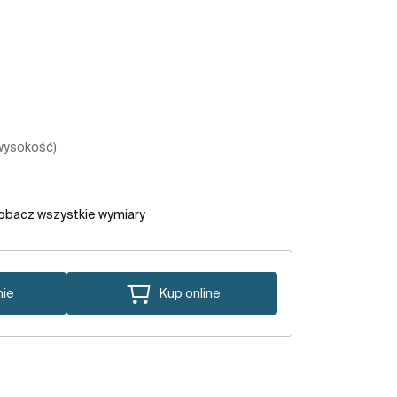
 wysokość)
obacz wszystkie wymiary
nie
Kup online