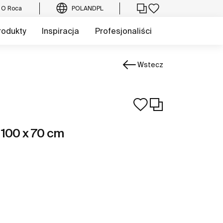
O Roca
POLAND
PL
rodukty
Inspiracja
Profesjonaliści
Wstecz
 100 x 70 cm