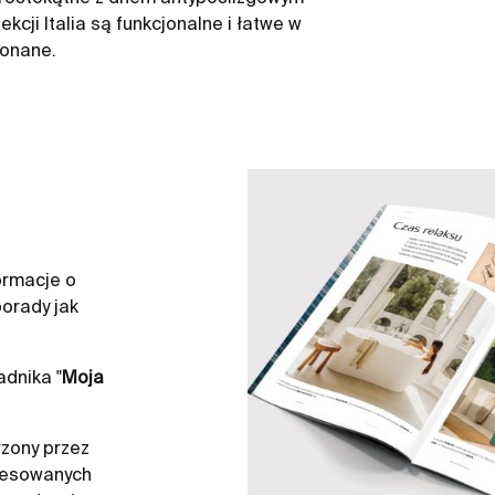
kcji Italia są funkcjonalne i łatwe w
konane.
ormacje o
orady jak
dnika "
Moja
zony przez
resowanych