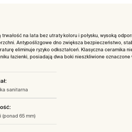
 trwałość na lata bez utraty koloru i połysku, wysoką odpo
erzchni. Antypoślizgowe dno zwiększa bezpieczeństwo, sta
aturę eliminuje ryzyko odkształceń. Klasyczna ceramika nie
żniku łazienki, posiadają dwa boki nieszkliwione oznaczone w
ał:
ka sanitarna
ość:
i (ponad 65 mm)