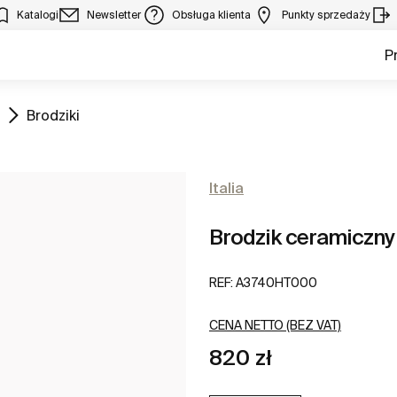
Katalogi
Newsletter
Obsługa klienta
Punkty sprzedaży
P
Zobacz
Brodziki
Italia
Brodzik ceramiczny
REF:
A3740HT000
CENA NETTO (BEZ VAT)
820 zł