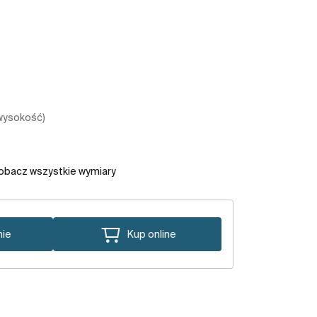
 wysokość)
obacz wszystkie wymiary
nie
Kup online