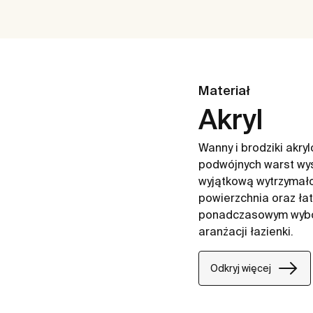
Materiał
Akryl
Wanny i brodziki akr
podwójnych warst wys
wyjątkową wytrzymałoś
powierzchnia oraz ła
ponadczasowym wybor
aranżacji łazienki.
Odkryj więcej