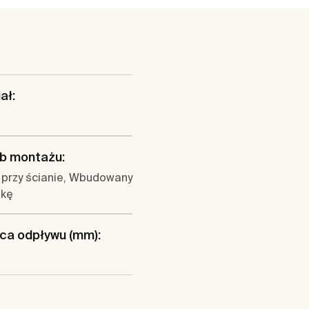
ał:
b montażu:
 przy ścianie, Wbudowany
ękę
ca odpływu (mm):