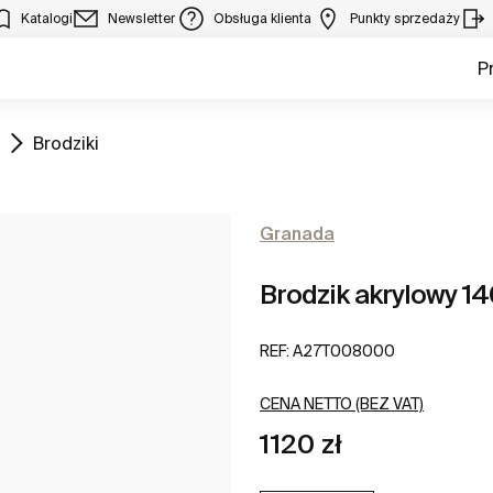
Katalogi
Newsletter
Obsługa klienta
Punkty sprzedaży
P
Zobacz
Brodziki
Granada
Brodzik akrylowy 1
REF:
A27T008000
CENA NETTO (BEZ VAT)
1120 zł