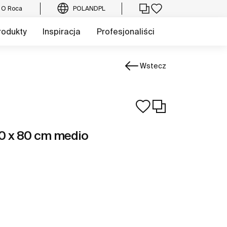
O Roca
POLAND
PL
rodukty
Inspiracja
Profesjonaliści
Wstecz
40 x 80 cm medio