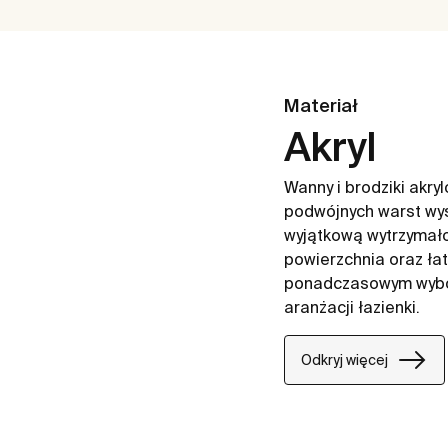
Materiał
Akryl
Wanny i brodziki akr
podwójnych warst wys
wyjątkową wytrzymałoś
powierzchnia oraz ła
ponadczasowym wybor
aranżacji łazienki.
Odkryj więcej