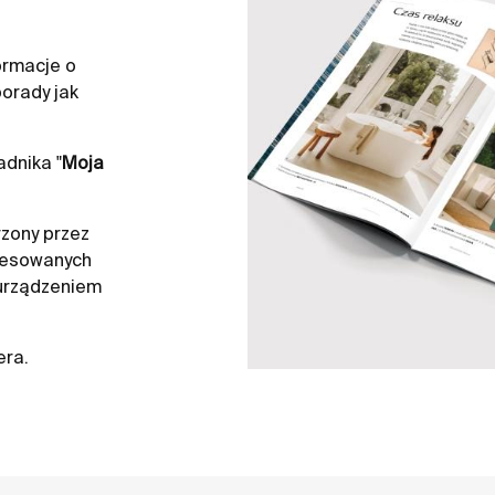
ormacje o
orady jak
dnika "
Moja
zony przez
resowanych
 urządzeniem
era.