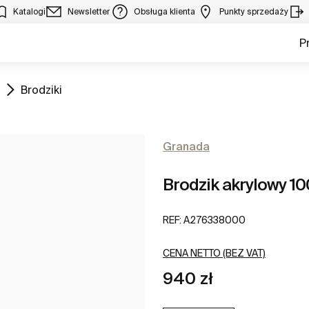
Katalogi
Newsletter
Obsługa klienta
Punkty sprzedaży
P
Zobacz
Brodziki
Granada
Brodzik akrylowy 1
REF:
A276338000
CENA NETTO (BEZ VAT)
940 zł