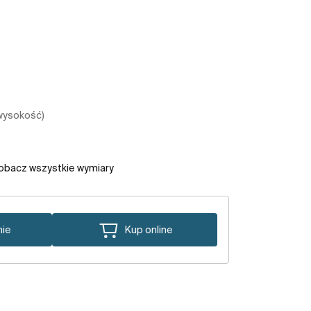
 wysokość)
obacz wszystkie wymiary
nie
Kup online