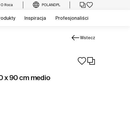
O Roca
POLAND
PL
rodukty
Inspiracja
Profesjonaliści
Wstecz
00 x 90 cm medio