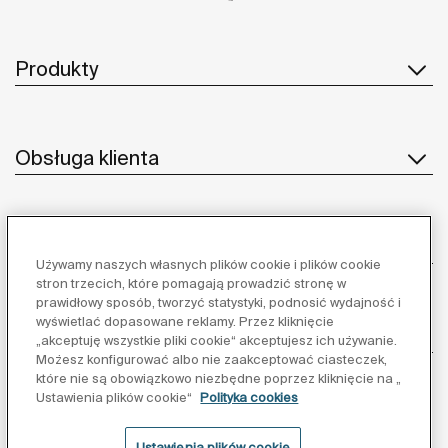
Produkty
Obsługa klienta
O nas
Używamy naszych własnych plików cookie i plików cookie
stron trzecich, które pomagają prowadzić stronę w
prawidłowy sposób, tworzyć statystyki, podnosić wydajność i
wyświetlać dopasowane reklamy. Przez kliknięcie
Inspiracja
„akceptuję wszystkie pliki cookie“ akceptujesz ich używanie.
Możesz konfigurować albo nie zaakceptować ciasteczek,
które nie są obowiązkowo niezbędne poprzez kliknięcie na „
Obserwuj nas:
Ustawienia plików cookie“
Polityka cookies
Ustawienia plików cookie