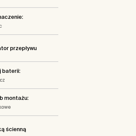
naczenie:
c
tor przepływu
 baterii:
cz
b montażu:
kowe
ką ścienną