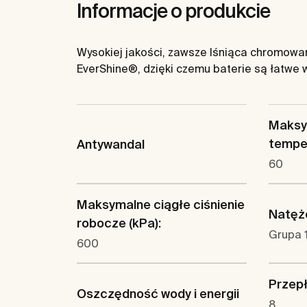
Informacje o produkcie
Wysokiej jakości, zawsze lśniąca chromowan
EverShine®, dzięki czemu baterie są łatwe w
Maksy
temper
Antywandal
60
Maksymalne ciągłe ciśnienie
Natęże
robocze (kPa):
Grupa 1
600
Przepły
Oszczędność wody i energii
8