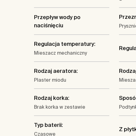
Przez
Przepływ wody po
naciśnięciu
Pryszni
Regulacja temperatury:
Regula
Mieszacz mechaniczny
Rodzaj aeratora:
Rodzaj
Plaster miodu
Miesza
Rodzaj korka:
Sposó
Brak korka w zestawie
Podtyn
Typ baterii:
Z płyt
Czasowe