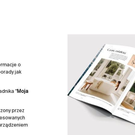
ormacje o
orady jak
dnika "
Moja
zony przez
resowanych
 urządzeniem