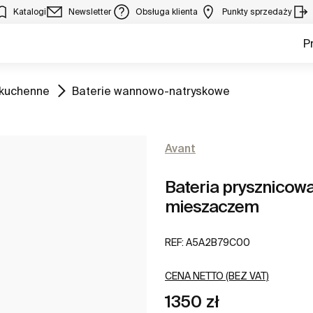
Katalogi
Newsletter
Obsługa klienta
Punkty sprzedaży
P
Zobacz
 kuchenne
Baterie wannowo-natryskowe
Avant
Bateria prysznicow
mieszaczem
REF:
A5A2B79C00
CENA NETTO (BEZ VAT)
1350 zł