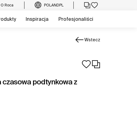
O Roca
POLAND
PL
rodukty
Inspiracja
Profesjonaliści
Wstecz
a czasowa podtynkowa z