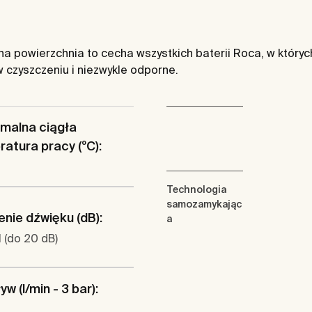
a powierzchnia to cecha wszystkich baterii Roca, w który
 czyszczeniu i niezwykle odporne.
malna ciągła
atura pracy (ºC):
Technologia
samozamykając
nie dźwięku (dB):
a
 (do 20 dB)
w (l/min - 3 bar):