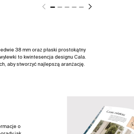
aledwie 38 mm oraz płaski prostokątny
wylewki to kwintesencja designu Cala.
h, aby stworzyć najlepszą aranżację.
ormacje o
orady jak