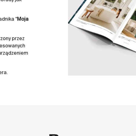
dnika "
Moja
zony przez
resowanych
 urządzeniem
era.