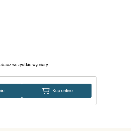
obacz wszystkie wymiary
nie
Kup online