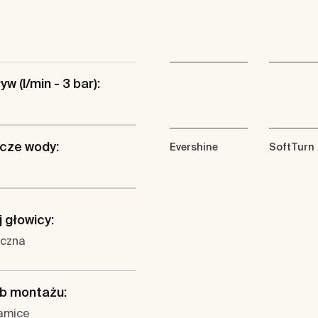
w (l/min - 3 bar):
cze wody:
Evershine
SoftTurn
 głowicy:
czna
b montażu:
amice