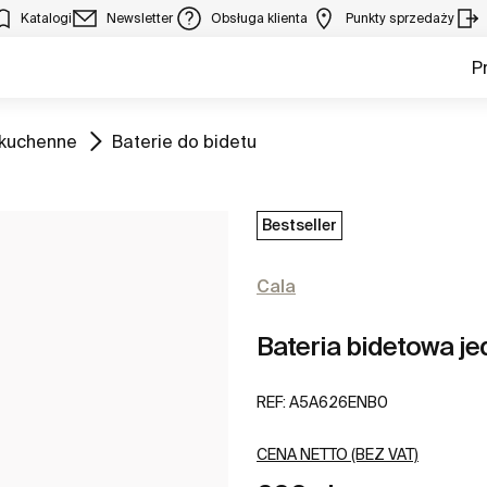
Katalogi
Newsletter
Obsługa klienta
Punkty sprzedaży
P
Zobacz
 kuchenne
Baterie do bidetu
Bestseller
Cala
Bateria bidetowa j
REF:
A5A626ENB0
CENA NETTO (BEZ VAT)