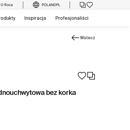
O Roca
POLAND
PL
rodukty
Inspiracja
Profesjonaliści
Wstecz
ednouchwytowa bez korka