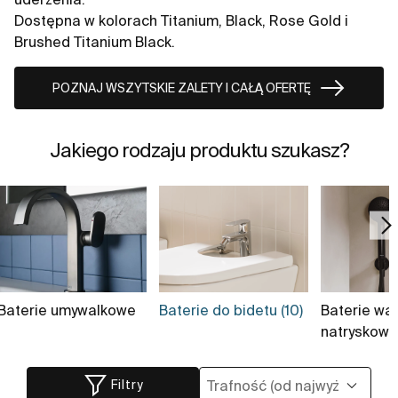
Dostępna w kolorach Titanium, Black, Rose Gold i
Brushed Titanium Black.
POZNAJ WSZYTSKIE ZALETY I CAŁĄ OFERTĘ
Jakiego rodzaju produktu szukasz?
Baterie umywalkowe
Baterie do bidetu (10)
Baterie wa
natryskowe
Filtry