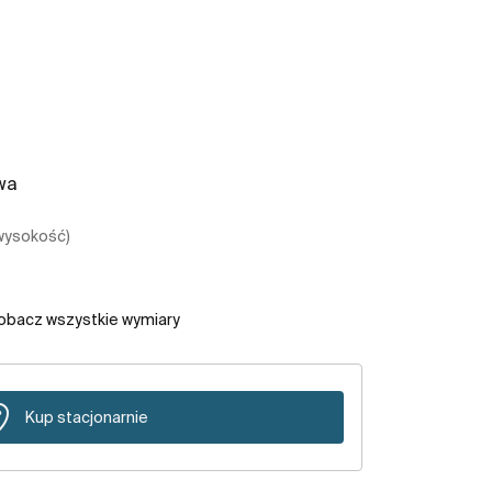
wa
 wysokość)
obacz wszystkie wymiary
Kup stacjonarnie