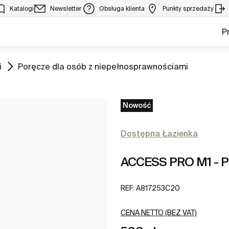
Katalogi
Newsletter
Obsługa klienta
Punkty sprzedaży
P
Zobacz
i
Poręcze dla osób z niepełnosprawnościami
Nowość
Dostępna Łazienka
ACCESS PRO M1 - P
REF:
A817253C20
CENA NETTO (BEZ VAT)