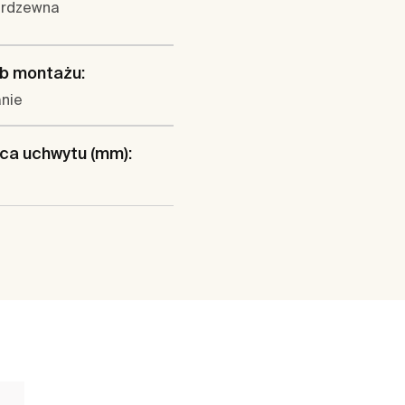
ierdzewna
b montażu:
anie
ca uchwytu (mm):