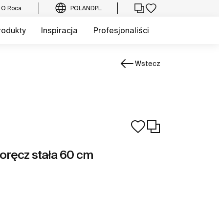
O Roca
POLAND
PL
rodukty
Inspiracja
Profesjonaliści
Wstecz
oręcz stała 60 cm