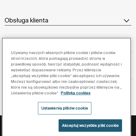
Obsługa klienta
O nas
Używamy naszych własnych plików cookie i plików cookie
stron trzecich, które pomagają prowadzić stronę w
prawidłowy sposób, tworzyć statystyki, podnosić wydajność i
wyświetlać dopasowane reklamy. Przez kliknięcie
Inspiracja
„akceptuję wszystkie pliki cookie“ akceptujesz ich używanie.
Możesz konfigurować albo nie zaakceptować ciasteczek,
które nie są obowiązkowo niezbędne poprzez kliknięcie na „
Obserwuj nas:
Ustawienia plików cookie“
Polityka cookies
Ustawienia plików cookie
Polityka ochrony danych
Warunki korzystania z serwisu
Akceptuj wszystkie pliki cookie
Polityka cookies