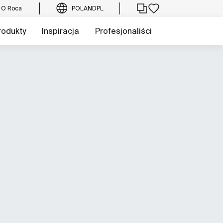
O Roca
POLAND
PL
rodukty
Inspiracja
Profesjonaliści