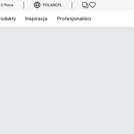
O Roca
POLAND
PL
rodukty
Inspiracja
Profesjonaliści