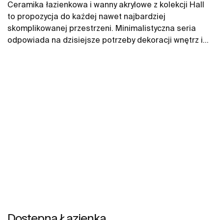
Ceramika łazienkowa i wanny akrylowe z kolekcji Hall
to propozycja do każdej nawet najbardziej
skomplikowanej przestrzeni. Minimalistyczna seria
odpowiada na dzisiejsze potrzeby dekoracji wnętrz i
doskonale komponuje się w każdej przestrzeni.
Różnorodne kształty i wymiary tworzą rozwiązania,
które pozwalają na organizację przestrzeni łącząc
funkcjonalność z nieprzeciętnym wzornictwem. W
propozycjach znajdują się między innymi umywalki i WC
Hall, pisuary Hall i wanny akrylowe Hall,
Dostępna Łazienka