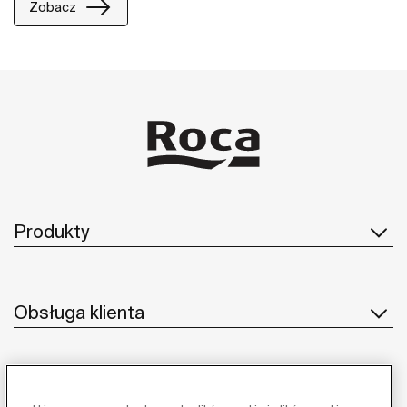
Zobacz
zn
Produkty
Obsługa klienta
O nas