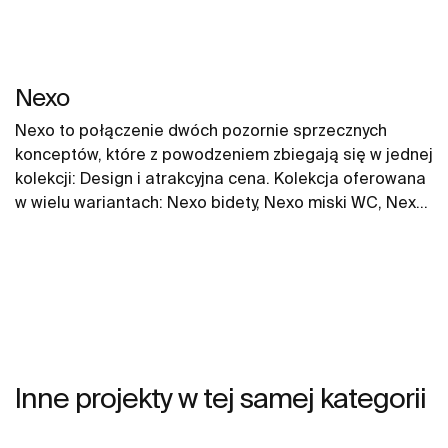
Nexo
Nexo to połączenie dwóch pozornie sprzecznych
konceptów, które z powodzeniem zbiegają się w jednej
kolekcji: Design i atrakcyjna cena. Kolekcja oferowana
w wielu wariantach: Nexo bidety, Nexo miski WC, Nexo
kompakty WC do każdej przestrzeni. Nowoczesny
design i idealne proporcje dają wiele możliwości w
różnych typach łazienki.
Inne projekty w tej samej kategorii