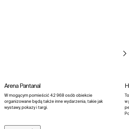
Arena Pantanal
H
W mogącym pomieścić 42 968 osób obiekcie
To
organizowane będą także inne wydarzenia, takie jak
w 
wystawy, pokazy i targi.
pe
Po
si
do