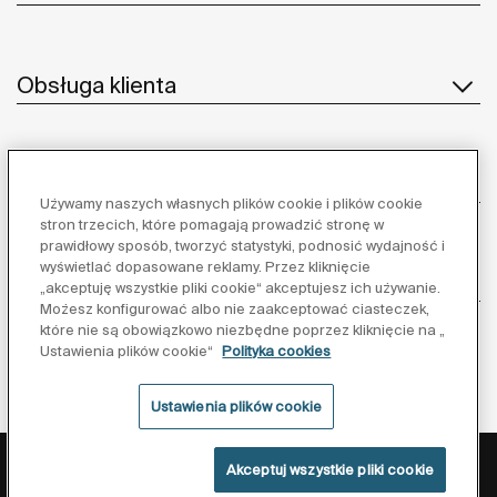
Obsługa klienta
O nas
Używamy naszych własnych plików cookie i plików cookie
stron trzecich, które pomagają prowadzić stronę w
prawidłowy sposób, tworzyć statystyki, podnosić wydajność i
wyświetlać dopasowane reklamy. Przez kliknięcie
Inspiracja
„akceptuję wszystkie pliki cookie“ akceptujesz ich używanie.
Możesz konfigurować albo nie zaakceptować ciasteczek,
które nie są obowiązkowo niezbędne poprzez kliknięcie na „
Obserwuj nas:
Ustawienia plików cookie“
Polityka cookies
Ustawienia plików cookie
Polityka ochrony danych
Warunki korzystania z serwisu
Akceptuj wszystkie pliki cookie
Polityka cookies