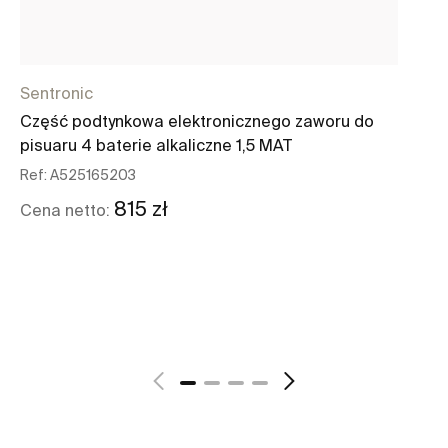
Sentronic
Se
Część podtynkowa elektronicznego zaworu do
Pa
pisuaru 4 baterie alkaliczne 1,5 MAT
pi
Ref:
A525165203
Re
110
815 zł
Cena netto:
Ce
Zobacz więcej