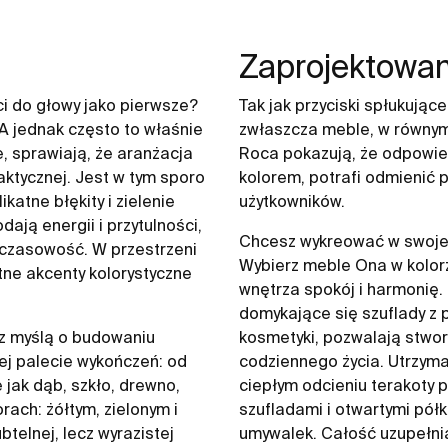
Zaprojektowan
ci do głowy jako pierwsze?
Tak jak przyciski spłukujące
 A jednak często to właśnie
zwłaszcza meble, w równym s
le, sprawiają, że aranżacja
Roca pokazują, że odpowie
raktycznej. Jest w tym sporo
kolorem, potrafi odmienić 
katne błękity i zielenie
użytkowników.
ają energii i przytulności,
Chcesz wykreować w swojej
czasowość. W przestrzeni
Wybierz meble Ona w kolorz
tne akcenty kolorystyczne
wnętrza spokój i harmonię.
domykające się szuflady z
 z myślą o budowaniu
kosmetyki, pozwalają stwo
iej palecie wykończeń: od
codziennego życia. Utrzyma
 jak dąb, szkło, drewno,
ciepłym odcieniu terakoty p
rach: żółtym, zielonym i
szufladami i otwartymi pół
telnej, lecz wyrazistej
umywalek. Całość uzupełnia