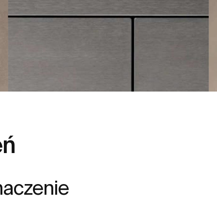
eń
naczenie