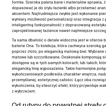
formie. Szeroka paleta barw i materiałów sprawia, 
dopasować je do stylu łazienki albo przełamać ara
akcentem. Najtrudniejsze zwykle jest wykonanie pie
wymiary, możliwość personalizacji oraz integracja z 
inteligentną funkcjonalność z dopracowaną estetyk
zaprojektowanej łazience nawet najmniejsze szczeg
Ta sama dbałość o detale widoczna jest w ofercie b
baterie Ona. To kolekcja, która zachwyca szeroką g
poprzez złoto, po elegancką matową biel. Wybrane 
matowe lub szczotkowane. Doskonale komponują się 
dostępne są w tych samych kolorach, lub takich, któ
elegancką linię wyposażenia. Takie harmonijne połąc
wykończeniowych podkreśla charakter wnętrza, nad
przemyślanej, estetycznej całości. Łącz oba rozwiąza
wykończenia, by stworzyć efekt, który przywołuje wak
z wybrzeżem.
Od rutyny do prywatnej strefy