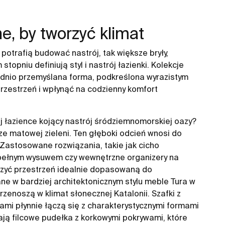
e, by tworzyć klimat
 potrafią budować nastrój, tak większe bryły,
topniu definiują styl i nastrój łazienki. Kolekcje
dnio przemyślana forma, podkreślona wyrazistym
przestrzeń i wpłynąć na codzienny komfort
 łazience kojący nastrój śródziemnomorskiej oazy?
e matowej zieleni. Ten głęboki odcień wnosi do
 Zastosowane rozwiązania, takie jak cicho
 pełnym wysuwem czy wewnętrzne organizery na
rzyć przestrzeń idealnie dopasowaną do
ne w bardziej architektonicznym stylu meble Tura w
rzenoszą w klimat słonecznej Katalonii. Szafki z
kami płynnie łączą się z charakterystycznymi formami
ją filcowe pudełka z korkowymi pokrywami, które