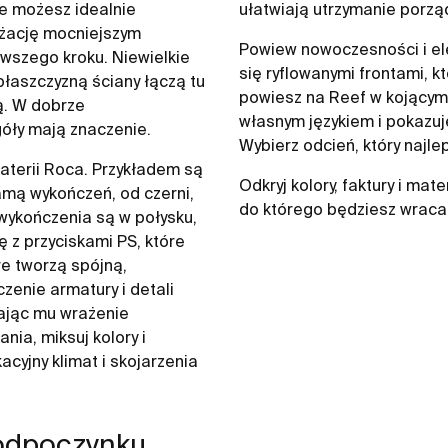
że możesz idealnie
ułatwiają utrzymanie porzą
nżację mocniejszym
Powiew nowoczesności i ele
rwszego kroku. Niewielkie
się ryflowanymi frontami, 
płaszczyzną ściany łączą tu
powiesz na Reef w kojącym 
ą. W dobrze
własnym językiem i pokazuje
óły mają znaczenie.
Wybierz odcień, który najle
aterii Roca. Przykładem są
Odkryj kolory, faktury i ma
amą wykończeń, od czerni,
do którego będziesz wraca
wykończenia są w połysku,
z przyciskami PS, które
re tworzą spójną,
zenie armatury i detali
ając mu wrażenie
nia, miksuj kolory i
acyjny klimat i skojarzenia
 odpoczynku