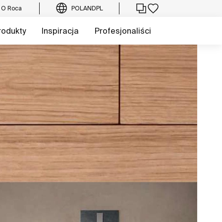
O Roca
POLAND
PL
rodukty
Inspiracja
Profesjonaliści