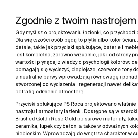
Zgodnie z twoim nastrojem
Gdy myślisz o projektowaniu łazienki, co przychodzi 
Dla większości osób będą to płytki albo kolor ścian.
detale, takie jak przyciski spłukujące, baterie i meb
jest kompletna, zarówno wizualnie, jak i od strony p
wartości płynącej z wiedzy o psychologii kolorów: deli
pomagają się wyciszyć, cieplejsze, czerwone tony dod
a neutralne barwy wprowadzają równowagę i ponad
stworzonej do wyciszenia i regeneracji nawet delika
potrafią odmienić atmosferę.
Przyciski spłukujące PS Roca projektowano właśnie
nastroju i atmosfery łazienki. Dostępne są w szerok
Brushed Gold i Rose Gold po surowe materiały, takie
ceramika, łupek czy beton, a także w odważnych kolo
niebieskim. Wprowadzają do wnętrza charakter w sub