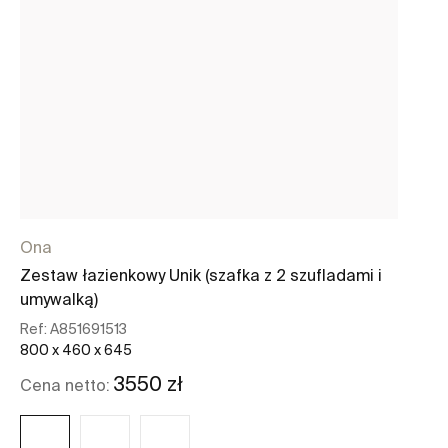
Ona
Zestaw łazienkowy Unik (szafka z 2 szufladami i
umywalką)
Ref:
A851691513
800 x 460 x 645
3550 zł
Cena netto: