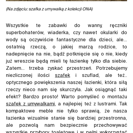
(Na zdjęciu: szafka z umywalką z kolekcji ONA)
Wszystkie te zabawki do wanny, ręczniki
superbohaterów, wiaderka, czy nawet okularki do
wody są oczywiście fantastyczne dla dzieci, ale…
ostatnią rzeczą, o jakiej marzą rodzice, to
nadepnięcie na nie, bądź potknięcie się o nie, kiedy
już wreszcie będą mieli tę łazienkę tylko dla siebie.
Zatem… trzeba zyskać przestrzeń. Potrzebujemy
niezliczonej ilości
szafek
i szuflad, ale też..
optycznego powiększenia naszej łazienki, która siłą
rzeczy nieco nam się skurczyła. Jak osiągnąć taki
efekt? Bardzo prosto! Warto pomyśleć o montażu
szafek z umywalkami
, a najlepiej też z lustrami. Tak
kompaktowe meble nie tylko sprawią, że nasza
łazienka wizualnie stanie się bardziej przestronna,
ale pozwolą nam bezpiecznie przechowywać
wszystkie przybory toaletowe i w pełni wykorzystać